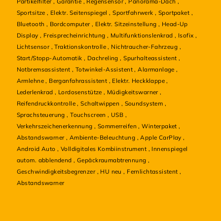
Partikelfilter
,
Garantie
,
Regensensor
,
Panorama-Dach
,
Sportsitze
,
Elektr. Seitenspiegel
,
Sportfahrwerk
,
Sportpaket
,
Bluetooth
,
Bordcomputer
,
Elektr. Sitzeinstellung
,
Head-Up
Display
,
Freisprecheinrichtung
,
Multifunktionslenkrad
,
Isofix
,
Lichtsensor
,
Traktionskontrolle
,
Nichtraucher-Fahrzeug
,
Start/Stopp-Automatik
,
Dachreling
,
Spurhalteassistent
,
Notbremsassistent
,
Totwinkel-Assistent
,
Alarmanlage
,
Armlehne
,
Berganfahrassistent
,
Elektr. Heckklappe
,
Lederlenkrad
,
Lordosenstütze
,
Müdigkeitswarner
,
Reifendruckkontrolle
,
Schaltwippen
,
Soundsystem
,
Sprachsteuerung
,
Touchscreen
,
USB
,
Verkehrszeichenerkennung
,
Sommerreifen
,
Winterpaket
,
Abstandswarner
,
Ambiente-Beleuchtung
,
Apple CarPlay
,
Android Auto
,
Volldigitales Kombiinstrument
,
Innenspiegel
autom. abblendend
,
Gepäckraumabtrennung
,
Geschwindigkeitsbegrenzer
,
HU neu
,
Fernlichtassistent
,
Abstandswarner