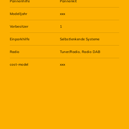
Pannenhilfe
Pannenkit
Modelljahr
xxx
Vorbesitzer
1
Einparkhilfe
Selbstlenkende Systeme
Radio
Tuner/Radio, Radio DAB
cost-model
xxx