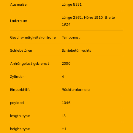
Ausmaße
Länge 5331
Länge 2862, Höhe 1910, Breite
Laderaum
1924
Geschwindigkeitskontrolle
Tempomat
Schiebetüren
Schiebetür rechts
Anhängelast gebremst
2000
Zylinder
4
Einparkhilfe
Rückfahrkamera
payload
1046
length-type
L3
height-type
H1