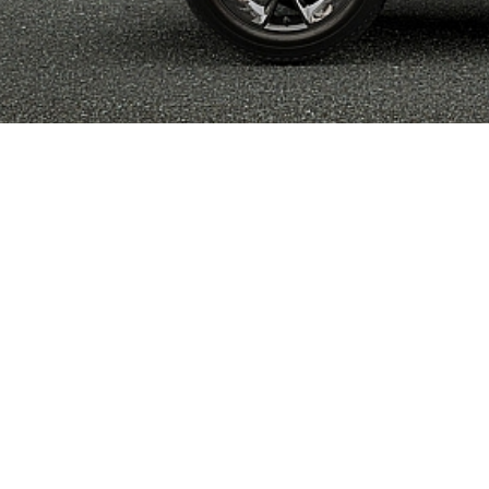
Autohaus Tenambergen
Öffnu
Verkau
Helmut Tenambergen
Mo. – 
Recker Straße 27 / 10
Uhr
49497 Mettingen