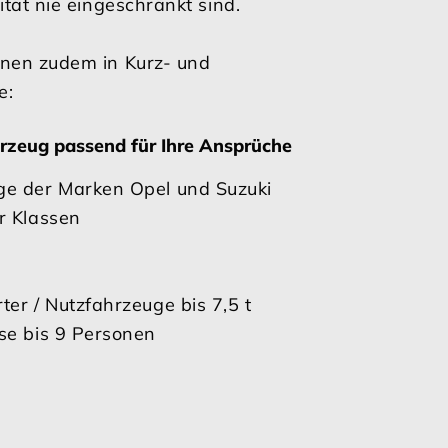
lität nie eingeschränkt sind.
hnen zudem in Kurz- und
e:
hrzeug passend für Ihre Ansprüche
ge der Marken Opel und Suzuki
r Klassen
s
ter / Nutzfahrzeuge bis 7,5 t
se bis 9 Personen