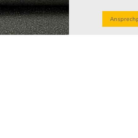
Ansprechp
ngszeiten
Leistungen
Verkauf
Online Termin-Abfrage
f:
Diagnose und Reparatur
Fr. 08:00 Uhr bis 18:00
Unfallschadenmanagem