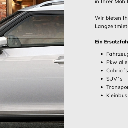
in Ihrer Mobi
Wir bieten I
Langzeitmiet
Ein Ersatzfa
Fahrzeu
Pkw alle
Cabrio´
SUV´s
Transpor
Kleinbus